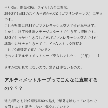
当り0回、開始43G、スイカ1の台に着席。
296Gで3回目のスイカ当選からCZ（ゴブリンチャンス）に突入
です。
これが見事に勝利でゴブスレラッシュ突入ですが単発終了。
しかし、終了後牧場ステージスタートで引き戻し濃厚です。
32Gでしっかり引き戻して再びゴブスレラッシュ突入ですが
準備中に強チェ引き当てて、初のVストック獲得♪
これで2連確定で喜んでいると
そのままアルティメットループ突入しました～ ( ﾟДﾟ) ！！
さすがに初見ではないので、驚きは少ないものの、
アルティメットループってこんなに直撃する
の？？？
過去2回とも討伐継続率80％越えで単発を喰らっているので、
今回もあまり期待しないで消化していると