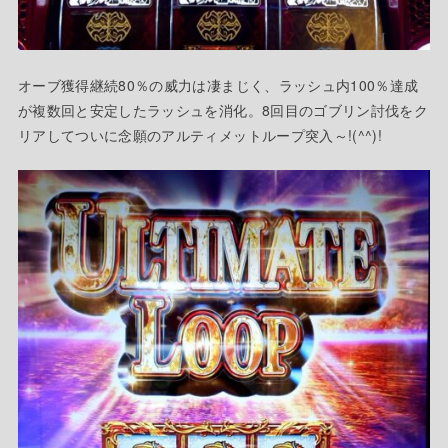
オーブ獲得継続80％の威力は凄まじく、ラッシュ内100％達成
が複数回と安定したラッシュを消化。8回目のゴブリン討伐をク
リアしてついに念願のアルティメットループ突入～!(^^)!