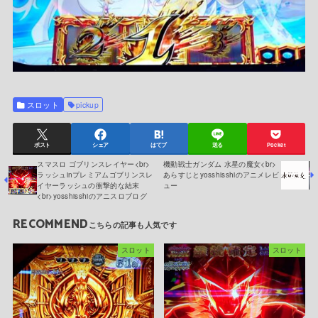
スロット
pickup
ポスト
シェア
はてブ
送る
Pocket
スマスロ ゴブリンスレイヤー<br>
機動戦士ガンダム 水星の魔女<br>
ラッシュinプレミアムゴブリンスレ
あらすじとyosshisshiのアニメレビ
イヤーラッシュの衝撃的な結末
ュー
<br>yosshisshiのアニスロブログ
RECOMMEND
スロット
スロット