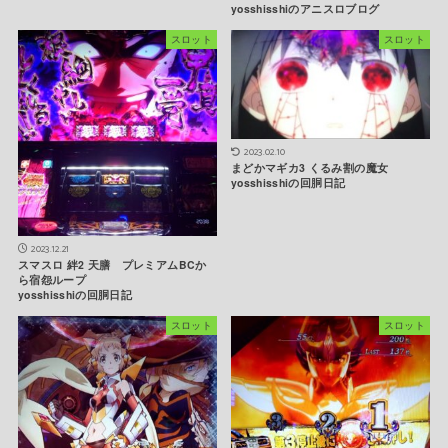
yosshisshiのアニスロブログ
スロット
スロット
2023.02.10
まどかマギカ3 くるみ割の魔女
yosshisshiの回胴日記
2023.12.21
スマスロ 絆2 天膳 プレミアムBCか
ら宿怨ループ
yosshisshiの回胴日記
スロット
スロット