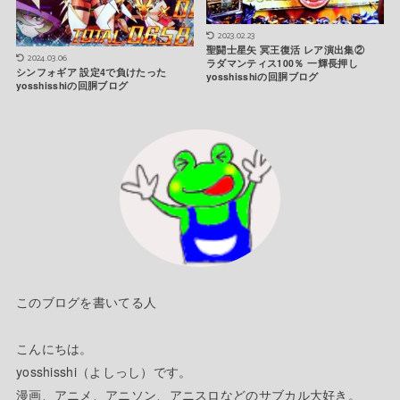
2023.02.23
聖闘士星矢 冥王復活 レア演出集②
2024.03.06
ラダマンティス100％ 一輝長押し
シンフォギア 設定4で負けたった
yosshisshiの回胴ブログ
yosshisshiの回胴ブログ
このブログを書いてる人
こんにちは。
yosshisshi（よしっし）です。
漫画、アニメ、アニソン、アニスロなどのサブカル大好き。