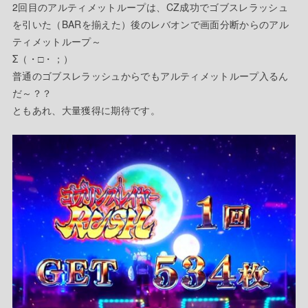
2回目のアルティメットループは、CZ成功でゴブスレラッシュ
を引いた（BARを揃えた）後のレバオンで画面分断からのアル
ティメットループ～
Σ（・□・；）
普通のゴブスレラッシュからでもアルティメットループ入るん
だ～？？
ともあれ、大量獲得に期待です。