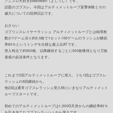
アニスロ大好きyosshisshi（よしっし）です。
話題のゴブスレ。今回はアルティメットループ直撃体験とその
威力についての回胴日記です。
おさらい
ゴブリンスレイヤーラッシュ アルティメットループとは純増枚
数が1ゲーム当り約5.0枚で1セット100ゲームのラッシュが継続
率80％というトンデモ仕様な最上位ATです。
突入時点で約500枚、以降継続するごとに500枚獲得となり万枚
達成の必須条件となります。
これまで3回アルティメットループに突入。うち1回はゴブスレ
ラッシュの8回継続から。
他2回は通常ゴブスレラッシュ突入時にいきなりアルティメット
ループスタートです。
初めてのアルティメットループは1,500G天井からの継続率80％
を引き当てたゴブスレラッシュから突入です。