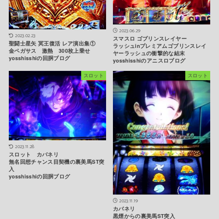
2023.06.29
2023.02.23
スマスロ ゴブリンスレイヤー
聖闘士星矢 冥王復活 レア演出集①
ラッシュinプレミアムゴブリンスレイ
金ペガサス 激熱 300枚上乗せ
ヤーラッシュの衝撃的な結末
yosshisshiの回胴ブログ
yosshisshiのアニスロブログ
スロット
スロット
2023.11.28
スロット カバネリ
無名回想チャンス目契機の裏美馬ST突
入
yosshisshiの回胴ブログ
2023.11.19
カバネリ
黒煙からの裏美馬ST突入