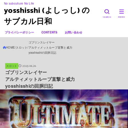
No subculture No Life
yosshisshi (よしっし) の
SEARCH
MENU
サブカル日和
プライバシーポリシー
CONTENTS
お問い合わせ
ゴブリンスレイヤー
HOME
スロット
アルティメットループ直撃と威力
yosshisshiの回胴日記
2023.06.26
スロット
ゴブリンスレイヤー
アルティメットループ直撃と威力
yosshisshiの回胴日記