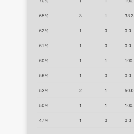
70％
1
1
100.
65％
3
1
33.3
62％
1
0
0.0
61％
1
0
0.0
60％
1
1
100.
56％
1
0
0.0
52％
2
1
50.0
50％
1
1
100.
47％
1
0
0.0