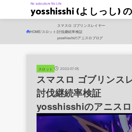
No subculture No Life
yosshisshi (よしっし
スマスロ ゴブリンスレイヤー
HOME
スロット
討伐継続率検証
yosshisshiのアニスロブログ
2023.07.05
スロット
スマスロ ゴブリンス
討伐継続率検証
yosshisshiのアニ