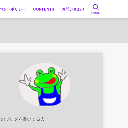
バシーポリシー
CONTENTS
お問い合わせ
SEARCH
このブログを書いてる人