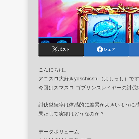
ポスト
シェア
こんにちは。
アニスロ大好きyosshisshi（よしっし）で
今回はスマスロ ゴブリンスレイヤーの討伐
討伐継続率は体感的に差異が大きいように
果たして実績はどうなのか？
データボリューム