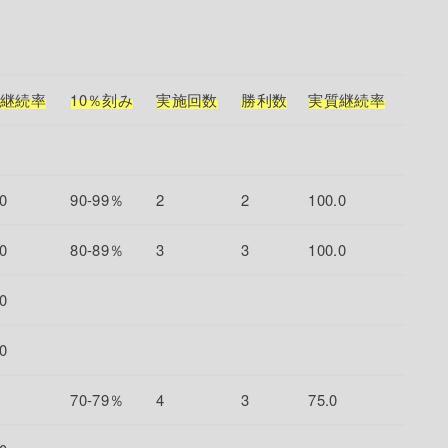
質継続率
10％刻み
実施回数
勝利数
実質継続率
0
90-99％
2
2
100.0
0
80-89％
3
3
100.0
0
0
70-79％
4
3
75.0