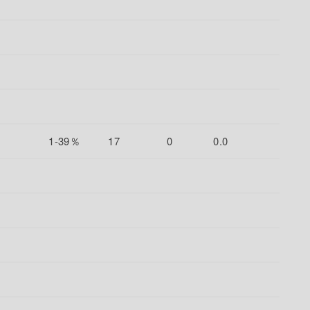
1-39％
17
0
0.0