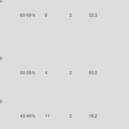
0
60-69％
6
2
33.3
0
50-59％
4
2
50.0
0
40-49％
11
2
18.2