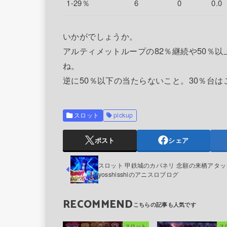
1-29％
6
0
0.0
いかがでしょうか。
アルティメットループの82％継続や50％
ね。
逆に50％以下の当たらないこと。30％台
スロット
pickup
ポスト
シェア
スロット 甲鉄城のカバネリ 念願の来栖アタッ
yosshisshiのアニスロブログ
RECOMMEND
スロット
ス