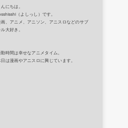
こんにちは。
osshisshi（よしっし）です。
漫画、アニメ、アニソン、アニスロなどのサブ
カル大好き。
通勤時間は幸せなアニメタイム。
休日は漫画やアニスロに興じています。