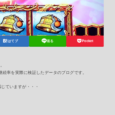
はてブ
送る
Pocket
す。
継続率を実際に検証したデータのブログです。
感じていますが・・・