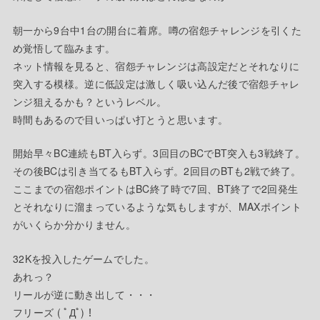
朝一から9台中1台の開台に着席。噂の宿怨チャレンジを引くた
め覚悟して臨みます。
ネット情報を見ると、宿怨チャレンジは高設定だとそれなりに
突入する模様。逆に低設定は激しく吸い込んだ後で宿怨チャレ
ンジ狙えるかも？というレベル。
時間もあるので目いっぱい打とうと思います。
開始早々BC連続もBT入らず。3回目のBCでBT突入も3戦終了。
その後BCは引き当てるもBT入らず。2回目のBTも2戦で終了。
ここまでの宿怨ポイントはBC終了時で7回、BT終了で2回発生
とそれなりに溜まっているような気もしますが、MAXポイント
がいくらか分かりません。
32Kを投入したゲームでした。
あれっ？
リールが逆に動き出して・・・
フリーズ ( ﾟДﾟ)！