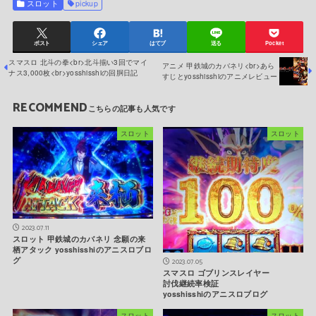
スロット
pickup
ポスト
シェア
はてブ
送る
Pocket
スマスロ 北斗の拳<br>北斗揃い3回でマイ
アニメ 甲鉄城のカバネリ<br>あら
ナス3,000枚<br>yosshisshiの回胴日記
すじとyosshisshiのアニメレビュー
RECOMMEND
スロット
スロット
2023.07.11
スロット 甲鉄城のカバネリ 念願の来
栖アタック yosshisshiのアニスロブロ
グ
2023.07.05
スマスロ ゴブリンスレイヤー
討伐継続率検証
yosshisshiのアニスロブログ
スロット
スロット