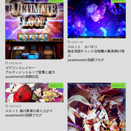
2023.11.28
スロット カバネリ
無名回想チャンス目契機の裏美馬ST突
入
yosshisshiの回胴ブログ
2023.06.26
ゴブリンスレイヤー
アルティメットループ直撃と威力
yosshisshiの回胴日記
スロット
スロット
2023.03.01
スロット 盾の勇者の成り上がり
yosshisshiの回胴ブログ