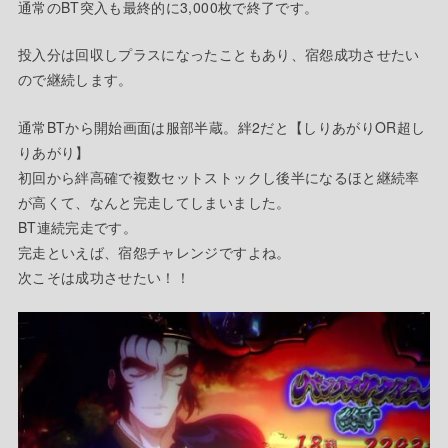
通常のBT突入も最終的に3,000枚で終了です。
投入分は回収しプラスになったこともあり、宿怨成功させたい
ので継続します。
通常BTから開始画面は服部半蔵。絆2だと【しりあがりOR超し
りあがり】
初回から絆高確で複数セットストックし後半になるほと継続率
が高くて、なんと完走してしまいました。
BT連続完走です。
完走といえば、宿怨チャレンジですよね。
次こそは成功させたい！！