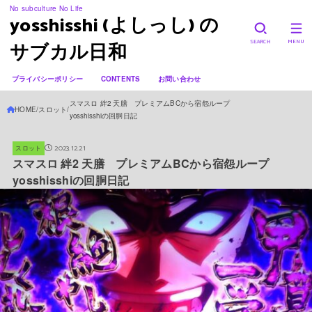
No subculture No Life
yosshisshi (よしっし) の
SEARCH
MENU
サブカル日和
プライバシーポリシー
CONTENTS
お問い合わせ
スマスロ 絆2 天膳 プレミアムBCから宿怨ループ
HOME
スロット
yosshisshiの回胴日記
2023.12.21
スロット
スマスロ 絆2 天膳 プレミアムBCから宿怨ループ
yosshisshiの回胴日記