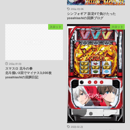
2024.03.06
シンフォギア 設定4で負けたった
yosshisshiの回胴ブログ
スロット
スロット
2024.01.03
スマスロ 北斗の拳
北斗揃い3回でマイナス3,000枚
yosshisshiの回胴日記
2023.02.23