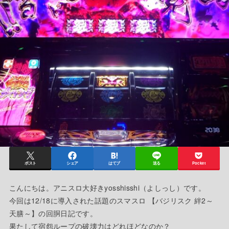
ポスト
シェア
はてブ
送る
Pocket
こんにちは。アニスロ大好きyosshisshi（よしっし）です。
今回は12/18に導入された話題のスマスロ 【バジリスク 絆2～
天膳～】の回胴日記です。
果たして宿怨ループの破壊力はどれほどなのか？