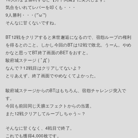
気合をいれてレバーを叩くも・・・
9人勝利・・・(*’ω’*)
そんなに甘くないですね。
BT12戦をクリアすると来世邂逅になるので、宿怨ループの権利
を得るとのこと。しかし今回のBTは12戦で敗北。うーん。やめ
かなと思ってBT終了画面のBETをおすと。
駿府城ステージ ( ﾟДﾟ)
なんで？12戦目はクリアしてないよ？
とりあえず、終了画面でやめなくてよかった。
駿府城ステージからのBTはもちろん、宿怨チャレンジ突入で
す。
今回も前回同じ天膳エフェクトからの当選。
また12戦クリアしてループしちゃう～？
そんなに甘くなく、4戦目で終了。
これでも獲得4,000枚です。